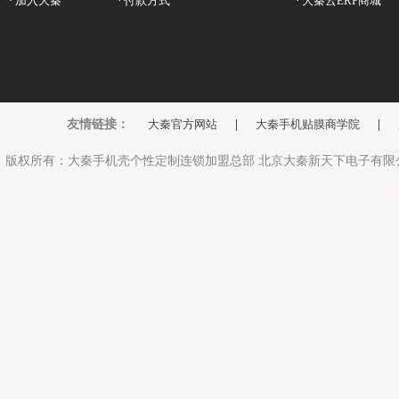
· 加入大秦
· 付款方式
· 大秦云ERP商城
友情链接：
大秦官方网站
|
大秦手机贴膜商学院
|
版权所有：大秦手机壳个性定制连锁加盟总部 北京大秦新天下电子有限公司 Copyright
选择需